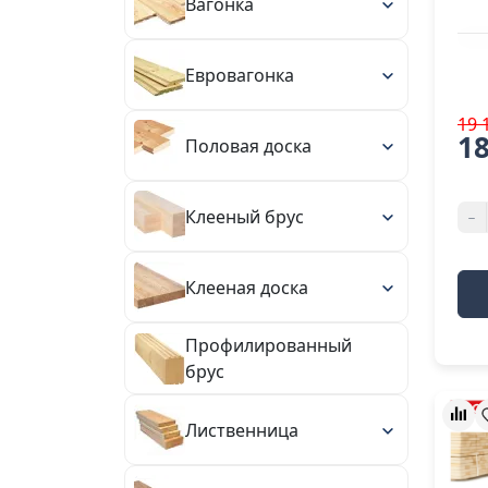
Вагонка
Евровагонка
19 
18
Половая доска
Клееный брус
-
Клееная доска
Профилированный
брус
Лиственница