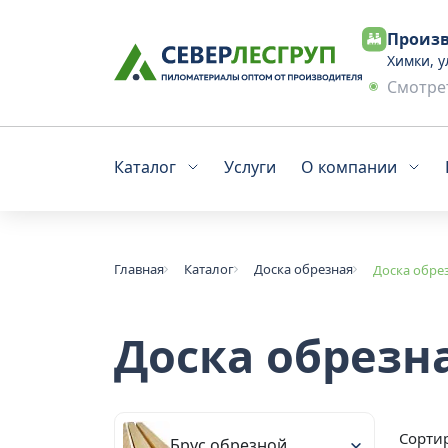
Произв
Химки, у
Смотрет
Каталог
Услуги
О компании
Главная
Каталог
Доска обрезная
Доска обре
Доска обрезн
Сортир
Брус обрезной