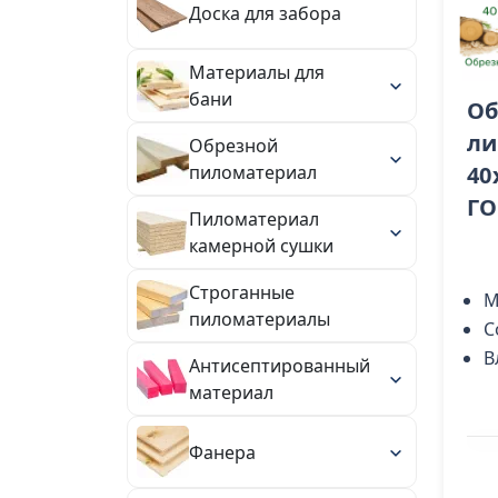
Доска для забора
Материалы для
бани
Об
ли
Обрезной
40
пиломатериал
ГО
Пиломатериал
камерной сушки
Строганные
М
пиломатериалы
С
В
Антисептированный
материал
Фанера