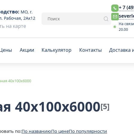
+ 7 (4
одство:
МО, г.
sever
л. Рабочая, 2Ак12
На связи
ь на карте
20.00
Цены
Акции
Калькулятор
Контакты
Доставка 
зная 40x100x6000
ая 40x100x6000
[5]
овать по:
По названию
По цене
По популярности