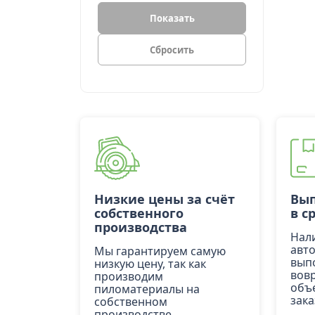
Показать
Низкие цены за счёт
Вып
собственного
в с
производства
Нал
авт
Мы гарантируем самую
вып
низкую цену, так как
вов
производим
объ
пиломатериалы на
зака
собственном
производстве