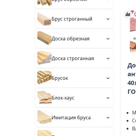
Брус строганный
Доска обрезная
Доска строганная
До
ан
Брусок
40
ГО
Блок-хаус
М
Имитация бруса
С
В