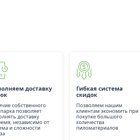
олняем доставку
Гибкая система
рок
скидок
ичие собственного
Позволяем нашим
опарка позволяет
клиентам экономить при
олнять доставку
покупке большого
ремя, независимо от
количества
ема и сложности
пиломатериалов
за