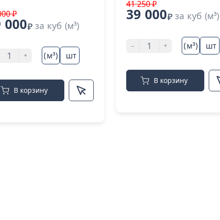
41 250 ₽
39 000
000 ₽
за куб (м³)
₽
 000
за куб (м³)
₽
-
+
(м³)
шт
+
(м³)
шт
В корзину
В корзину