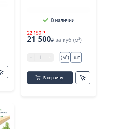
В наличии
22 150 ₽
21 500
за куб (м³)
₽
-
+
(м³)
шт
В корзину