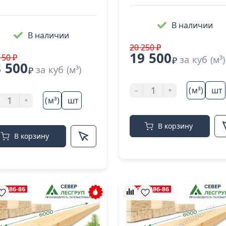
В наличии
В наличии
20 250 ₽
19 500
150 ₽
за куб (м³)
₽
 500
за куб (м³)
₽
-
+
(м³)
шт
+
(м³)
шт
В корзину
В корзину