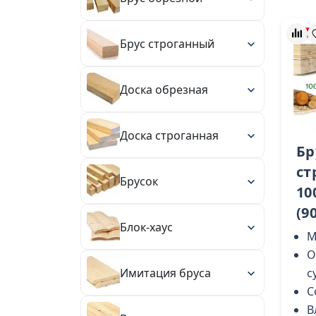
Брус строганный
Доска обрезная
Доска строганная
Бр
ст
Брусок
10
(9
Блок-хаус
М
О
Имитация бруса
с
С
В