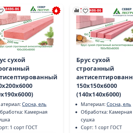
ус сухой
Брус сухой
роганный
строганный
тисептированный
антисептирован
0х200х6000
150х150х6000
0х190х6000)
(140х140х6000)
атериал:
Сосна, ель
Материал:
Сосна, ель
бработка:
Камерная
Обработка:
Камерная
ушка
сушка
орт:
1 сорт ГОСТ
Сорт:
1 сорт ГОСТ