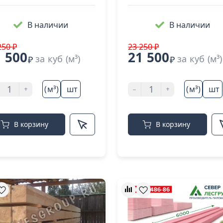
В наличии
В наличии
250 ₽
23 250 ₽
 500
21 500
за куб (м³)
за куб (м³)
₽
₽
+
-
+
(м³)
шт
(м³)
шт
В корзину
В корзину