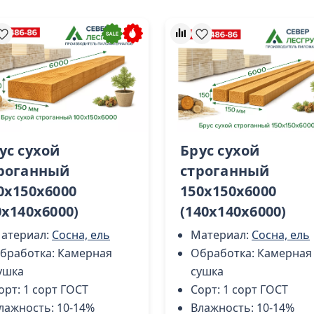
ус сухой
Брус сухой
роганный
строганный
0х150х6000
150х150х6000
0х140х6000)
(140х140х6000)
атериал:
Сосна, ель
Материал:
Сосна, ель
бработка:
Камерная
Обработка:
Камерная
ушка
сушка
орт:
1 сорт ГОСТ
Сорт:
1 сорт ГОСТ
лажность:
10-14%
Влажность:
10-14%