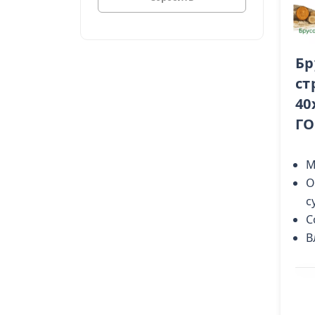
Бр
ст
40
ГО
М
О
с
С
В