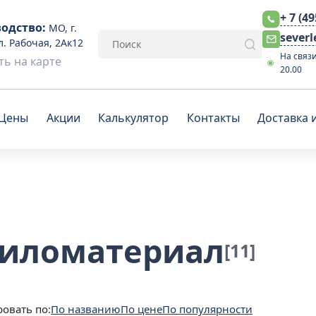
+ 7 (4
одство:
МО, г.
sever
л. Рабочая, 2Ак12
На связи
ь на карте
20.00
Цены
Акции
Калькулятор
Контакты
Доставка 
пиломатериал
[11]
овать по:
По названию
По цене
По популярности