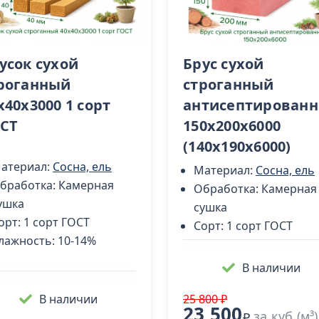
усок сухой
Брус сухой
роганный
строганный
х40х3000 1 сорт
антисептирован
СТ
150х200х6000
(140х190х6000)
атериал:
Сосна, ель
Материал:
Сосна, ель
бработка:
Камерная
Обработка:
Камерная
ушка
сушка
орт:
1 сорт ГОСТ
Сорт:
1 сорт ГОСТ
лажность:
10-14%
В наличии
В наличии
25 800 ₽
23 500
за куб (м³)
₽