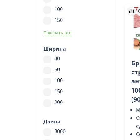
100
150
Показать все
Ширина
40
Бр
50
ст
100
ан
10
150
(9
200
М
О
Длина
с
3000
С