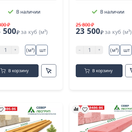
В наличии
В наличии
800 ₽
25 800 ₽
 500
23 500
за куб (м³)
за куб (м³)
₽
₽
+
-
+
(м³)
шт
(м³)
шт
В корзину
В корзину