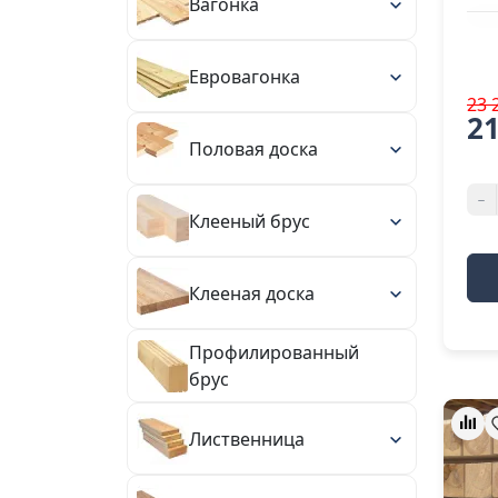
Вагонка
Евровагонка
23 
21
Половая доска
-
Клееный брус
Клееная доска
Профилированный
брус
Лиственница