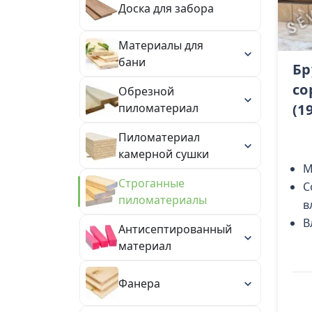
Доска для забора
Материалы для
бани
Бр
со
Обрезной
(1
пиломатериал
Пиломатериал
камерной сушки
М
Строганные
С
пиломатериалы
в
В
Антисептированный
материал
Фанера