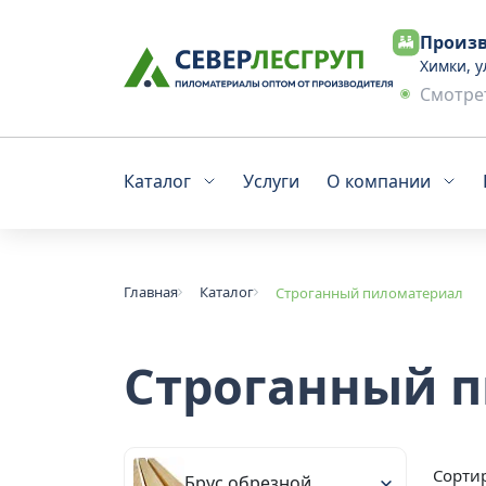
Произв
Химки, у
Смотрет
Каталог
Услуги
О компании
Главная
Каталог
Строганный пиломатериал
Строганный 
Сортир
Брус обрезной