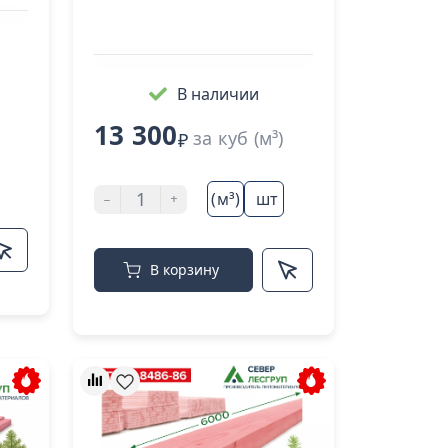
В наличии
13 300
за куб (м³)
₽
-
+
(м³)
шт
В корзину