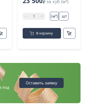
23 500
за куб (м³)
₽
-
+
(м³)
шт
В корзину
Оставить заявку
в под