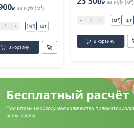
23 500
за куб (м³)
₽
900
за куб (м³)
₽
-
+
(м³)
шт
+
(м³)
шт
В корзину
В корзину
Бесплатный расчёт
Посчитаем необходимое количество пиломатериало
вашу задачу!