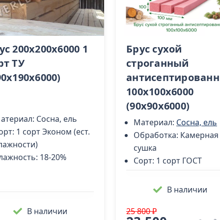
ус 200х200х6000 1
Брус сухой
рт ТУ
строганный
90x190x6000)
антисептирован
100х100х6000
(90х90х6000)
атериал:
Сосна, ель
Материал:
Сосна, ель
орт:
1 сорт Эконом (ест.
Обработка:
Камерная
лажности)
сушка
лажность:
18-20%
Сорт:
1 сорт ГОСТ
В наличии
В наличии
25 800 ₽