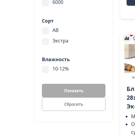
6000
Сорт
AB
Экстра
Влажность
10-12%
Бл
Показать
28
Эк
М
О
с