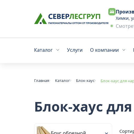
Произв
Химки, у
Смотрет
Каталог
Услуги
О компании
Главная
Каталог
Блок-хаус
Блок-хаус для на
Блок-хаус дл
Сортир
Брус обрезной