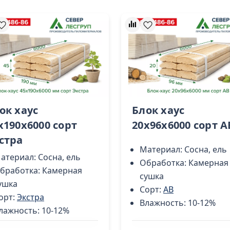
ок хаус
Блок хаус
х190х6000 сорт
20х96х6000 сорт A
стра
Материал:
Сосна, ель
атериал:
Сосна, ель
Обработка:
Камерная
бработка:
Камерная
сушка
ушка
Сорт:
AB
орт:
Экстра
Влажность:
10-12%
лажность:
10-12%