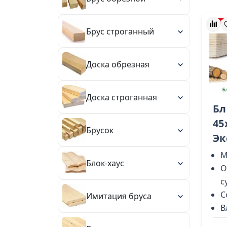
Брус строганный
Доска обрезная
Доска строганная
Бл
45
Брусок
Эк
М
Блок-хаус
О
с
С
Имитация бруса
В