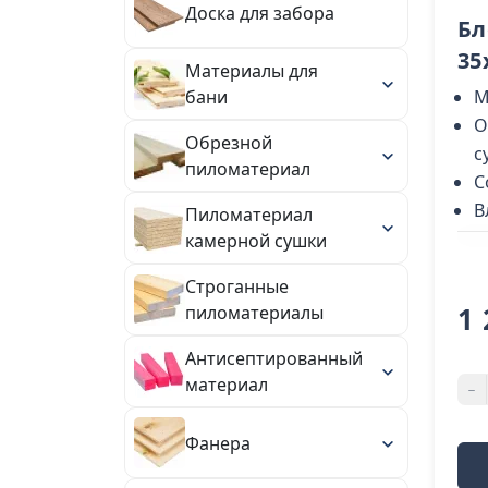
Доска для забора
Бл
35
Материалы для
М
бани
О
Обрезной
с
пиломатериал
С
В
Пиломатериал
камерной сушки
Строганные
1 
пиломатериалы
Антисептированный
материал
-
Фанера