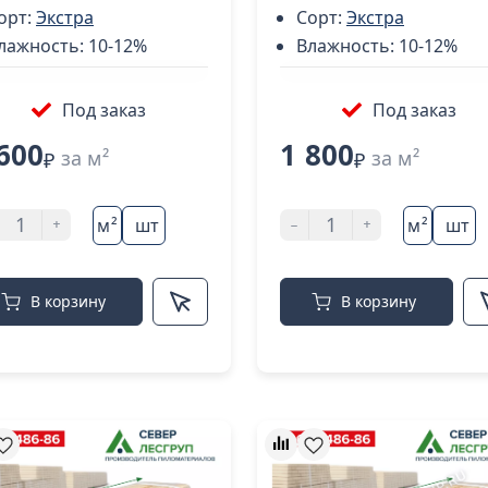
орт:
Экстра
Сорт:
Экстра
лажность:
10-12%
Влажность:
10-12%
Под заказ
Под заказ
600
1 800
за м²
за м²
₽
₽
+
-
+
м²
шт
м²
шт
В корзину
В корзину