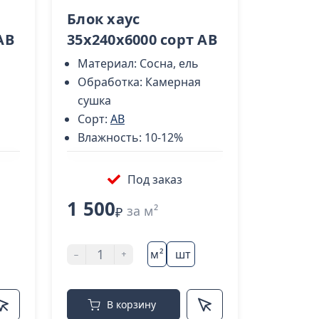
Блок хаус
AB
35х240х6000 сорт AB
Материал:
Сосна, ель
Обработка:
Камерная
сушка
Сорт:
AB
Влажность:
10-12%
Под заказ
1 500
за м²
₽
-
+
м²
шт
В корзину