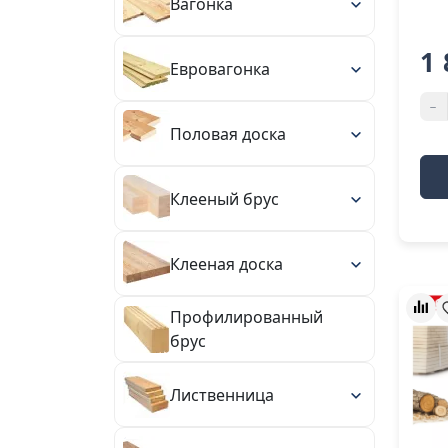
Вагонка
1 
Евровагонка
-
Половая доска
Клееный брус
Клееная доска
Профилированный
брус
Лиственница