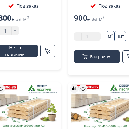
Под заказ
Под заказ
800
900
за м²
за м²
₽
₽
+
-
+
м²
шт
Нет в
наличии
В корзину