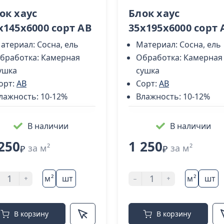
ок хаус
Блок хаус
х145х6000 сорт AB
35х195х6000 сорт 
атериал:
Сосна, ель
Материал:
Сосна, ель
бработка:
Камерная
Обработка:
Камерная
ушка
сушка
орт:
AB
Сорт:
AB
лажность:
10-12%
Влажность:
10-12%
В наличии
В наличии
250
1 250
за м²
за м²
₽
₽
+
-
+
м²
шт
м²
шт
В корзину
В корзину