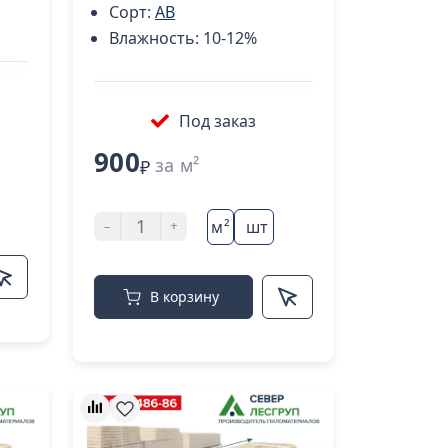
Сорт:
AB
Влажность:
10-12%
Под заказ
900
за м²
₽
-
+
м²
шт
В корзину