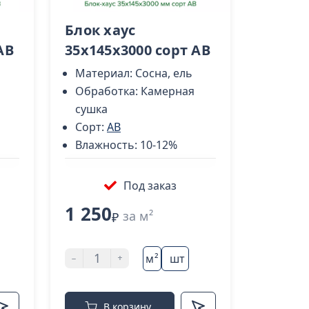
Блок хаус
AB
35х145х3000 сорт AB
Материал:
Сосна, ель
Обработка:
Камерная
сушка
Сорт:
AB
Влажность:
10-12%
Под заказ
1 250
за м²
₽
-
+
м²
шт
В корзину