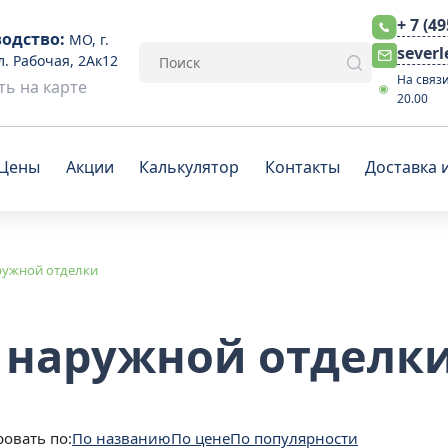
+ 7 (4
одство:
МО, г.
sever
л. Рабочая, 2Ак12
На связи
ь на карте
20.00
Цены
Акции
Калькулятор
Контакты
Доставка 
ружной отделки
я наружной отделк
овать по:
По названию
По цене
По популярности