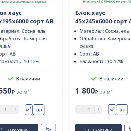
ок хаус
Блок хаус
х195х6000 сорт AB
45х245х6000 сорт 
атериал:
Сосна, ель
Материал:
Сосна, ель
бработка:
Камерная
Обработка:
Камерная
ушка
сушка
орт:
AB
Сорт:
AB
лажность:
10-12%
Влажность:
10-12%
В наличии
В наличии
550
1 800
за м²
за м²
₽
₽
+
-
+
м²
шт
м²
шт
В корзину
В корзину