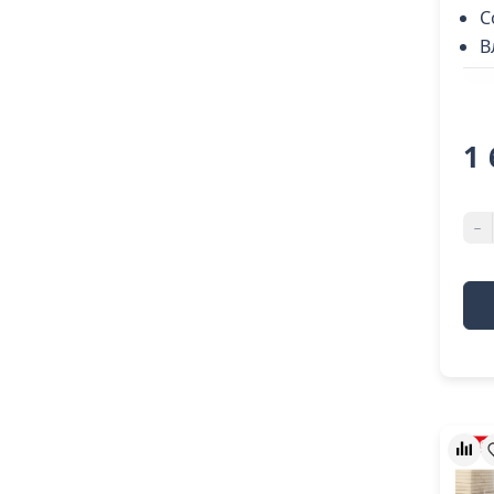
С
В
1 
-