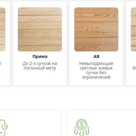
Прима
АВ
з
До 2-х сучков на
Невыпадающие
погонный метр
светлые живые
б
сучки без
ограничений