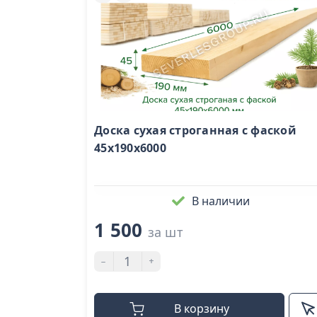
Доска сухая строганная с фаской
45х190х6000
В наличии
1 500
за шт
-
+
В корзину