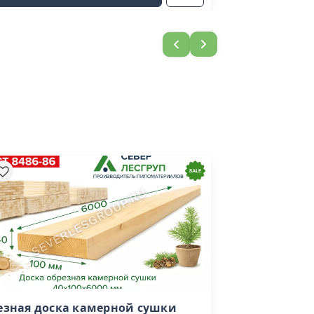
езная доска камерной сушки
Доска сухая с