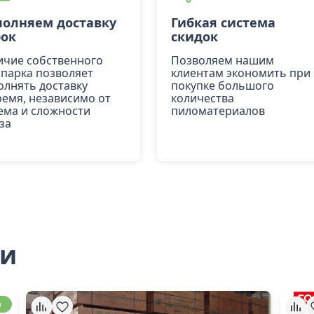
олняем доставку
Гибкая система
рок
скидок
ичие собственного
Позволяем нашим
опарка позволяет
клиентам экономить при
олнять доставку
покупке большого
ремя, независимо от
количества
ема и сложности
пиломатериалов
за
ли
а