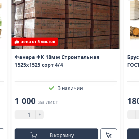
цена от 5 листов
Фанера ФК 18мм Строительная
Брус
1525х1525 сорт 4/4
ГОС
В наличии
1 000
18
за лист
-
+
-
В корзину