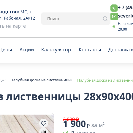
+ 7 (4
одство:
МО, г.
sever
л. Рабочая, 2Ак12
На связи
ь на карте
20.00
Цены
Акции
Калькулятор
Контакты
Доставка 
ицы
Палубная доска из лиственницы
Палубная доска из лиственни
з лиственницы 28x90х40
2 000 ₽
1 900
за м²
₽