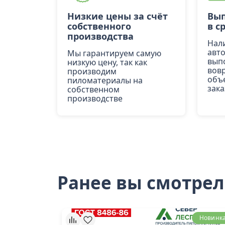
Низкие цены за счёт
Вып
собственного
в с
производства
Нал
авт
Мы гарантируем самую
вып
низкую цену, так как
вов
производим
объ
пиломатериалы на
зака
собственном
производстве
Ранее вы смотре
Новинк