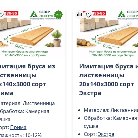
итация бруса из
Имитация бруса 
ственницы
лиственницы
x140х3000 cорт
20x140х3000 cорт
рима
Экстра
атериал:
Лиственница
Материал:
Лиственни
бработка:
Камерная
Обработка:
Камерная
ушка
сушка
орт:
Прима
Сорт:
Экстра
лажность:
10-12%