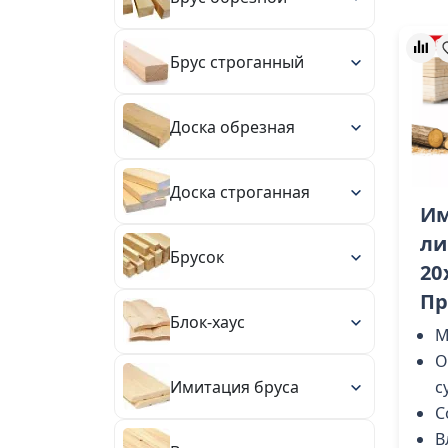
Брус строганный
Доска обрезная
Доска строганная
Им
ли
Брусок
20
П
Блок-хаус
М
О
Имитация бруса
с
С
В