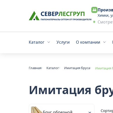
Произв
Химки, у
Смотрет
Каталог
Услуги
О компании
Главная
Каталог
Имитация бруса
Имитация 
Имитация бр
Сортир
Брус обрезной