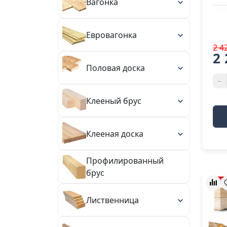
Вагонка
Евровагонка
2 4
2 
Половая доска
-
Клееный брус
Клееная доска
Профилированный
брус
Лиственница