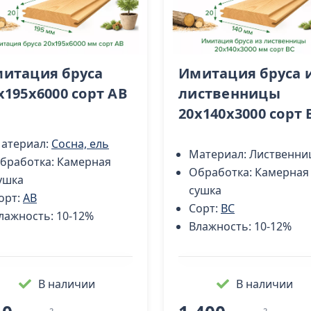
итация бруса
Имитация бруса 
x195x6000 сорт AB
лиственницы
20x140х3000 cорт 
атериал:
Сосна, ель
Материал:
Лиственни
бработка:
Камерная
Обработка:
Камерная
ушка
сушка
орт:
AB
Сорт:
BC
лажность:
10-12%
Влажность:
10-12%
В наличии
В наличии