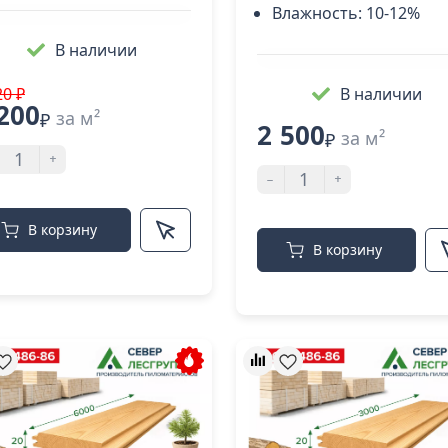
Влажность:
10-12%
В наличии
20 ₽
В наличии
200
за м²
₽
2 500
за м²
₽
+
-
+
В корзину
В корзину