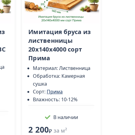
из
Имитация бруса из
лиственницы
BС
20x140х4000 сорт
Прима
ца
Материал:
Лиственница
Обработка:
Камерная
сушка
Сорт:
Прима
Влажность:
10-12%
В наличии
2 200
за м²
₽