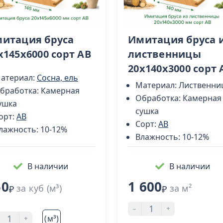
итация бруса
Имитация бруса 
x145x6000 сорт AB
лиственницы
20x140х3000 cорт 
атериал:
Сосна, ель
Материал:
Лиственни
бработка:
Камерная
Обработка:
Камерная
ушка
сушка
орт:
AB
Сорт:
AB
лажность:
10-12%
Влажность:
10-12%
В наличии
В наличии
50
1 600
за куб (м³)
за м²
₽
₽
-
+
+
(м³)