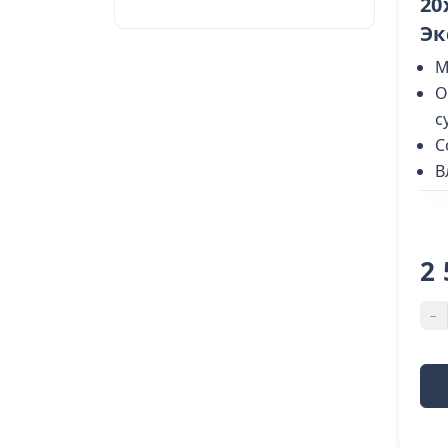
20
Эк
М
О
с
С
В
2 
-