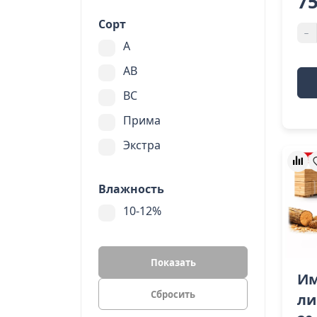
7
Сорт
-
A
AB
BC
Прима
Экстра
Влажность
10-12%
Показать
Им
ли