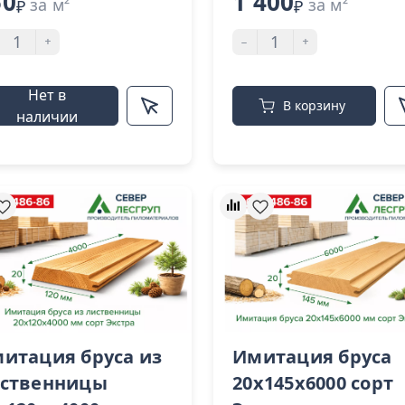
50
1 400
за м²
за м²
₽
₽
+
-
+
Нет в
В корзину
наличии
итация бруса из
Имитация бруса
ственницы
20x145x6000 сорт