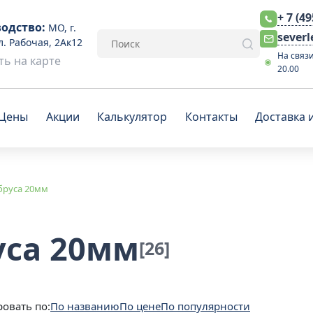
+ 7 (4
одство:
МО, г.
sever
л. Рабочая, 2Ак12
На связи
ь на карте
20.00
Цены
Акции
Калькулятор
Контакты
Доставка 
бруса 20мм
уса 20мм
[26]
овать по:
По названию
По цене
По популярности