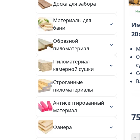
Доска для забора
Материалы для
Им
бани
20
Обрезной
пиломатериал
М
О
Пиломатериал
с
камерной сушки
С
В
Строганные
пиломатериалы
Антисептированный
материал
7
Фанера
-