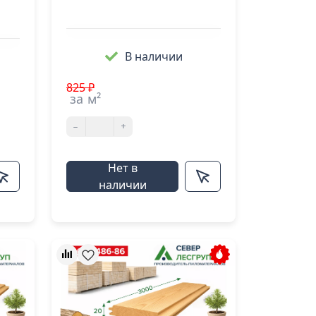
В наличии
825 ₽
за м²
-
+
Нет в
наличии