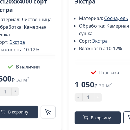
x120хх4000 cорт
Экстра
стра
Материал:
Сосна, ель
атериал:
Лиственница
Обработка:
Камерная
бработка:
Камерная
сушка
ушка
Сорт:
Экстра
орт:
Экстра
Влажность:
10-12%
лажность:
10-12%
В наличии
Под заказ
500
за м²
₽
1 050
за м²
₽
+
-
+
В корзину
В корзину