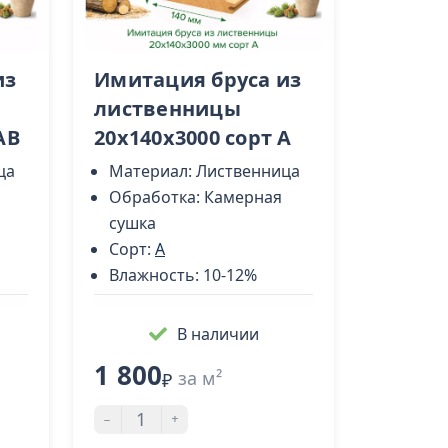
из
Имитация бруса из
лиственницы
АB
20x140х3000 cорт А
ца
Материал:
Лиственница
Обработка:
Камерная
сушка
Сорт:
A
Влажность:
10-12%
В наличии
1 800
за м²
₽
-
+