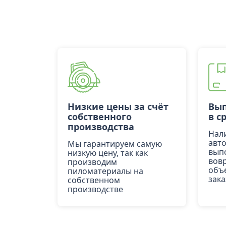
Низкие цены за счёт
Вып
собственного
в с
производства
Нал
авт
Мы гарантируем самую
вып
низкую цену, так как
вов
производим
объ
пиломатериалы на
зака
собственном
производстве