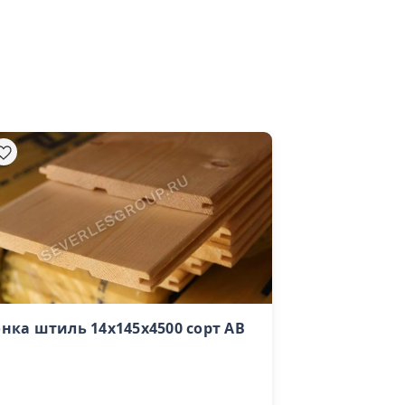
нка штиль 14х145х4500 сорт AB
Доска сухая с
лиственницы 
(35х140х6000)