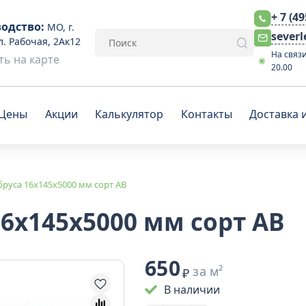
+ 7 (4
одство:
МО, г.
sever
л. Рабочая, 2Ак12
На связи
ь на карте
20.00
Цены
Акции
Калькулятор
Контакты
Доставка 
руса 16x145x5000 мм сорт АВ
6x145x5000 мм сорт АВ
650
за м²
₽
В наличии