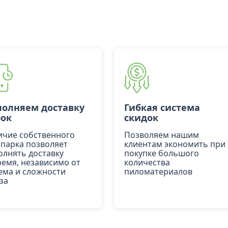
олняем доставку
Гибкая система
рок
скидок
ичие собственного
Позволяем нашим
опарка позволяет
клиентам экономить при
олнять доставку
покупке большого
ремя, независимо от
количества
ема и сложности
пиломатериалов
за