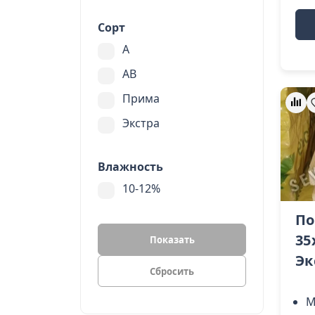
Сорт
A
AB
Прима
Экстра
Влажность
10-12%
По
35
Показать
Эк
М