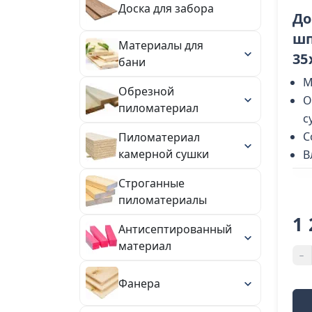
Доска для забора
До
шп
Материалы для
35
бани
М
Обрезной
О
пиломатериал
с
С
Пиломатериал
камерной сушки
В
Строганные
пиломатериалы
1 
Антисептированный
материал
-
Фанера