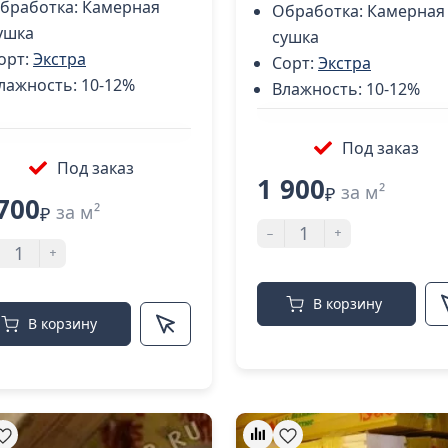
бработка:
Камерная
Обработка:
Камерная
ушка
сушка
орт:
Экстра
Сорт:
Экстра
лажность:
10-12%
Влажность:
10-12%
Под заказ
Под заказ
1 900
за м²
₽
700
за м²
₽
-
+
+
В корзину
В корзину