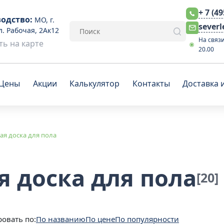
+ 7 (4
одство:
МО, г.
sever
л. Рабочая, 2Ак12
На связи
ь на карте
20.00
Цены
Акции
Калькулятор
Контакты
Доставка 
я доска для пола
 доска для пола
[20]
овать по:
По названию
По цене
По популярности