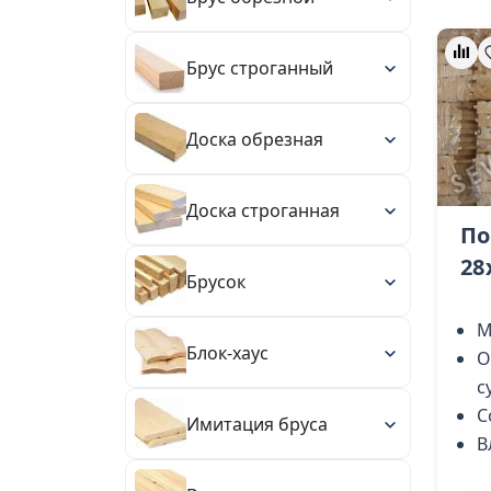
Брус строганный
Доска обрезная
Доска строганная
По
28
Брусок
М
Блок-хаус
О
с
С
Имитация бруса
В