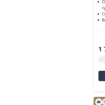
О
с
С
В
1 
-