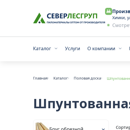
Произв
Химки, у
Смотрет
Каталог
Услуги
О компании
Главная
Каталог
Половая доска
Шпунтованна
Шпунтованная
Сортир
Брус обрезной