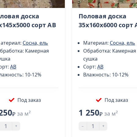
ловая доска
Половая доска
х145х5000 сорт AB
35х160х6000 сорт 
атериал:
Сосна, ель
Материал:
Сосна, ель
бработка:
Камерная
Обработка:
Камерная
ушка
сушка
орт:
AB
Сорт:
AB
лажность:
10-12%
Влажность:
10-12%
Под заказ
Под заказ
250
1 250
за м²
за м²
₽
₽
+
-
+