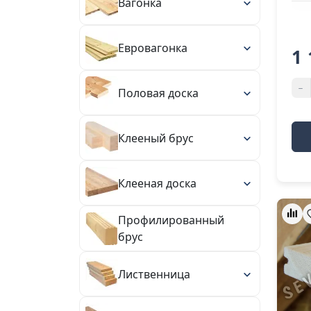
Вагонка
Евровагонка
1 
-
Половая доска
Клееный брус
Клееная доска
Профилированный
брус
Лиственница