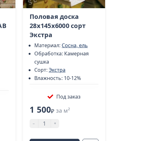
Половая доска
AB
28х145х6000 сорт
Экстра
Материал:
Сосна, ель
Обработка:
Камерная
сушка
Сорт:
Экстра
Влажность:
10-12%
Под заказ
1 500
за м²
₽
-
+