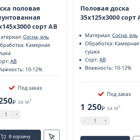
ска половая
Половая доска
унтованная
35х125х3000 сорт 
х145х3000 сорт AB
Материал:
Сосна, ель
атериал:
Сосна, ель
Обработка:
Камерная
бработка:
Камерная
сушка
ушка
Сорт:
AB
орт:
AB
Влажность:
10-12%
лажность:
10-12%
Под заказ
Под заказ
250
за м²
₽
1 250
за м²
₽
+
-
+
В корзину