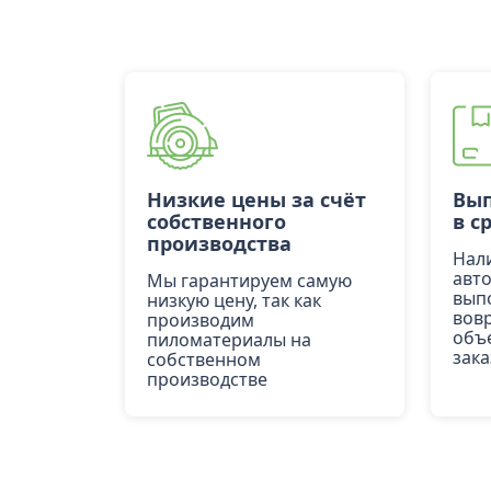
Низкие цены за счёт
Вып
собственного
в с
производства
Нал
авт
Мы гарантируем самую
вып
низкую цену, так как
вов
производим
объ
пиломатериалы на
зака
собственном
производстве