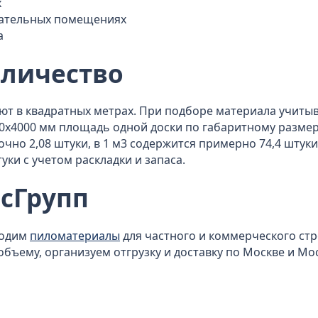
х
гательных помещениях
а
оличество
яют в квадратных метрах. При подборе материала учит
120x4000 мм площадь одной доски по габаритному размеру
очно 2,08 штуки, в 1 м3 содержится примерно 74,4 штуки
уки с учетом раскладки и запаса.
сГрупп
водим
пиломатериалы
для частного и коммерческого ст
объему, организуем отгрузку и доставку по Москве и Мо