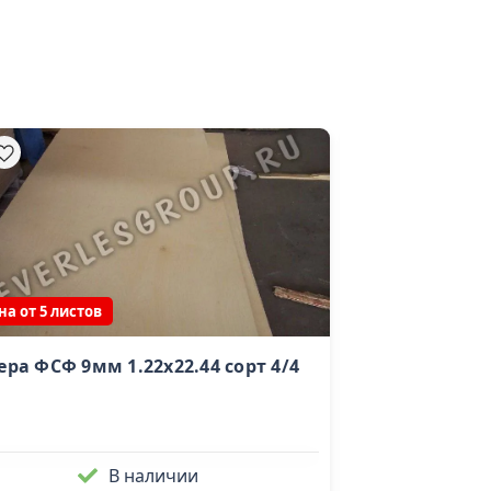
на от 5 листов
ра ФСФ 9мм 1.22x22.44 сорт 4/4
Доска сухая с
25х100х6000 (2
В наличии