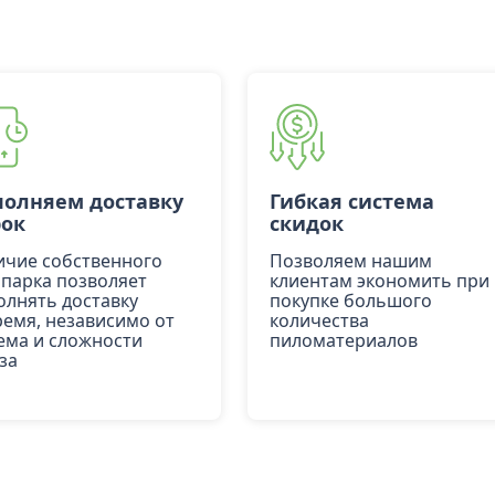
олняем доставку
Гибкая система
рок
скидок
ичие собственного
Позволяем нашим
опарка позволяет
клиентам экономить при
олнять доставку
покупке большого
ремя, независимо от
количества
ема и сложности
пиломатериалов
за