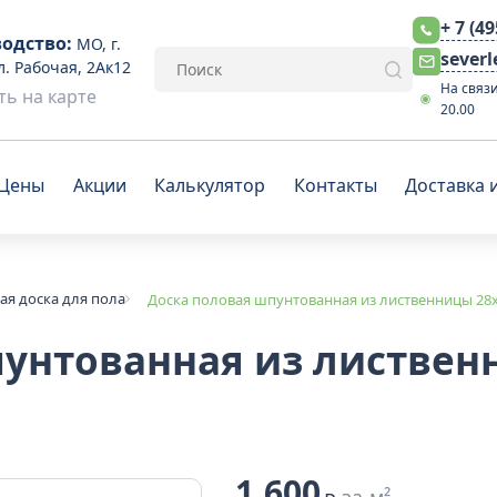
+ 7 (4
одство:
МО, г.
sever
л. Рабочая, 2Ак12
На связи
ь на карте
20.00
Цены
Акции
Калькулятор
Контакты
Доставка 
я доска для пола
Доска половая шпунтованная из лиственницы 28x
унтованная из листвен
1 600