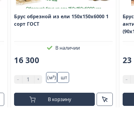
Брус обрезной из ели 150х150х6000 1
Брус
сорт ГОСТ
ант
(90х
В наличии
16 300
23
(м³)
шт
-
+
-
В корзину