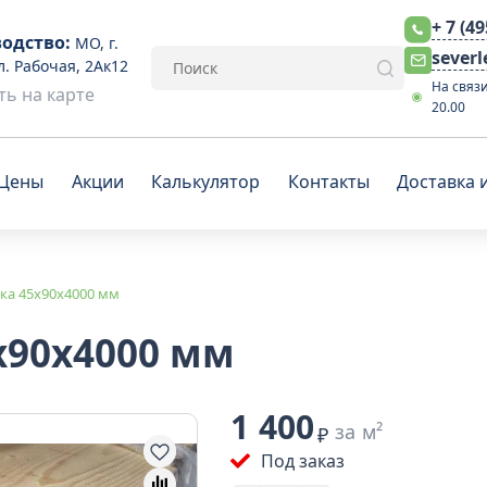
+ 7 (4
одство:
МО, г.
sever
л. Рабочая, 2Ак12
На связи
ь на карте
20.00
Цены
Акции
Калькулятор
Контакты
Доставка 
ка 45x90x4000 мм
x90x4000 мм
1 400
за м²
₽
Под заказ