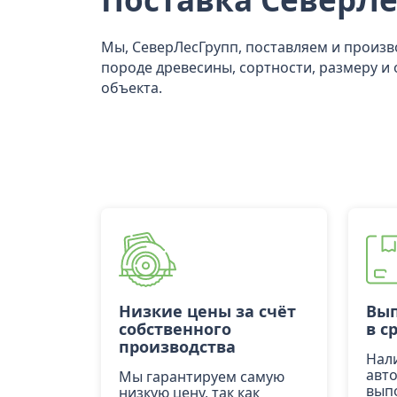
Мы, СеверЛесГрупп, поставляем и произ
породе древесины, сортности, размеру и 
объекта.
Низкие цены за счёт
Вып
собственного
в с
производства
Нал
авт
Мы гарантируем самую
вып
низкую цену, так как