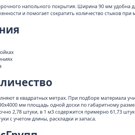
прочного напольного покрытия. Ширина 90 мм удобна дл
женности и помогает сократить количество стыков при 
ния
ройках
ениях
а
оличество
лняют в квадратных метрах. При подборе материала учи
x90x4000 мм площадь одной доски по габаритному размер
вочно 2,78 штуки, в 1 м3 содержится примерно 61,73 шту
уки с учетом длины, раскладки и запаса.
сГрупп