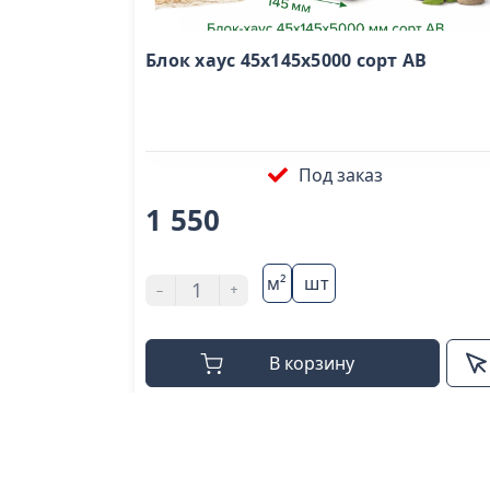
Блок хаус 45х145х5000 сорт AB
Под заказ
1 550
м²
шт
-
+
В корзину