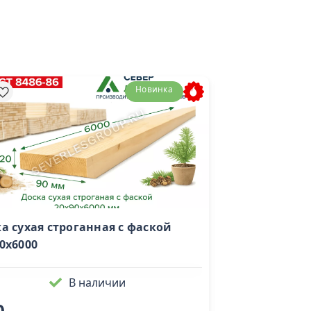
Новинка
а сухая строганная с фаской
Палубная дос
0х6000
28x90х4000 со
В наличии