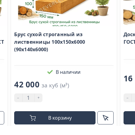
Брус сухой строганный из
Доск
СТ
лиственницы 100х150х6000
ГОС
(90х140х6000)
В наличии
16
42 000
за куб (м³)
-
+
-
В корзину