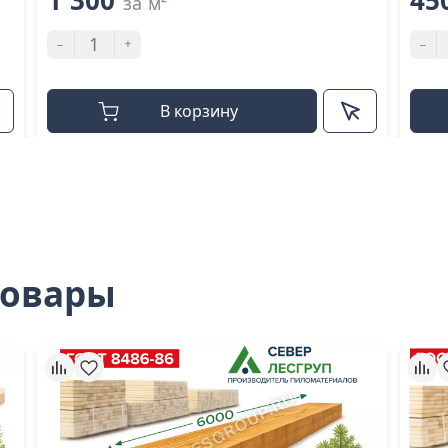
1 300
45
за м²
-
+
-
В корзину
товары