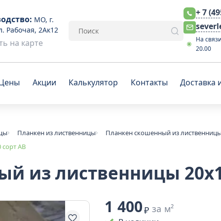
+ 7 (4
одство:
МО, г.
sever
л. Рабочая, 2Ак12
На связи
ь на карте
20.00
Цены
Акции
Калькулятор
Контакты
Доставка 
ицы
Планкен из лиственницы
Планкен скошенный из лиственниц
 сорт АВ
й из лиственницы 20x1
1 400
за м²
₽