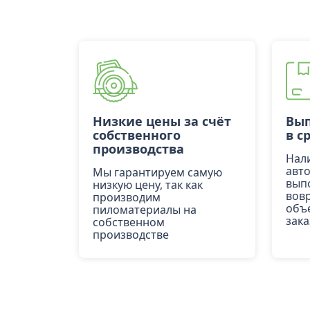
Низкие цены за счёт
Вып
собственного
в с
производства
Нал
авт
Мы гарантируем самую
вып
низкую цену, так как
вов
производим
объ
пиломатериалы на
зака
собственном
производстве