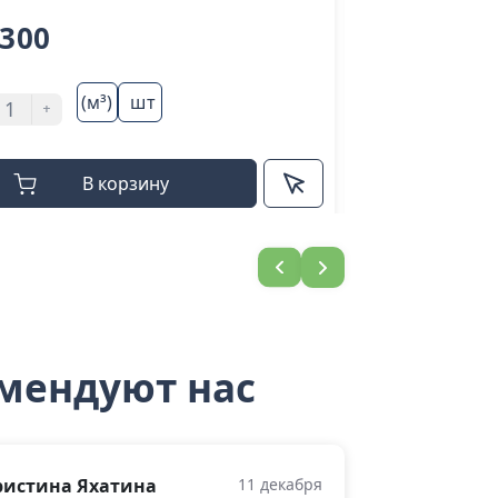
 300
21 500
(м³)
шт
(
+
-
+
В корзину
В
омендуют нас
ристина Яхатина
11 декабря
Милана Ку