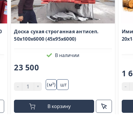
0
Доска сухая строганная антисеп.
Ими
50х100х6000 (45х95х6000)
20x1
В наличии
23 500
1 
(м³)
шт
-
+
-
В корзину