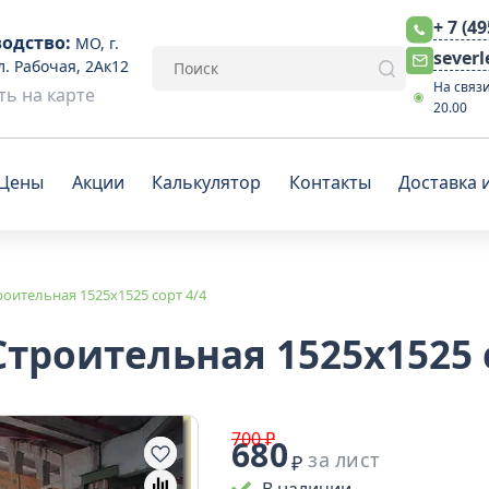
+ 7 (4
одство:
МО, г.
sever
л. Рабочая, 2Ак12
На связи
ь на карте
20.00
Цены
Акции
Калькулятор
Контакты
Доставка 
оительная 1525х1525 сорт 4/4
троительная 1525х1525 с
700 ₽
680
за лист
₽