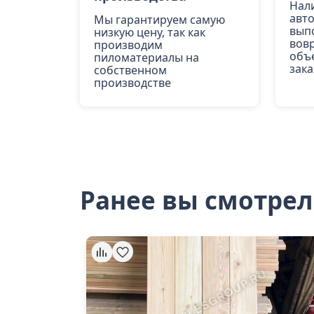
Нал
авт
Мы гарантируем самую
вып
низкую цену, так как
вов
производим
объ
пиломатериалы на
зака
собственном
производстве
Ранее вы смотре