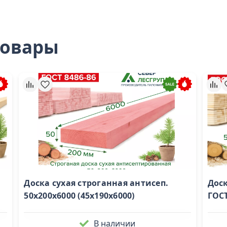
товары
Доска сухая строганная антисеп.
Доск
50х200х6000 (45х190х6000)
ГОС
В наличии