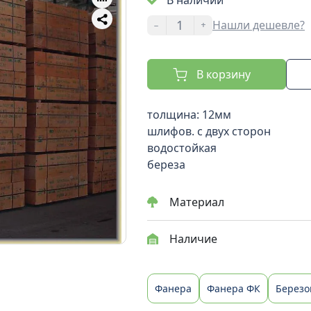
В наличии
-
+
Нашли дешевле?
В корзину
толщина: 12мм
шлифов. с двух сторон
водостойкая
береза
Материал
Наличие
Фанера
Фанера ФК
Березо