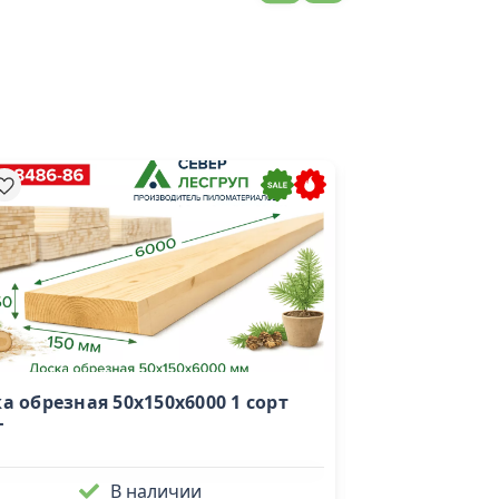
а обрезная 50х150х6000 1 сорт
Доска сухая с
Т
(45х90х6000)
В наличии