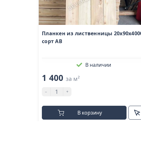
Планкен из лиственницы 20x90х400
сорт АВ
В наличии
1 400
за м²
-
+
В корзину