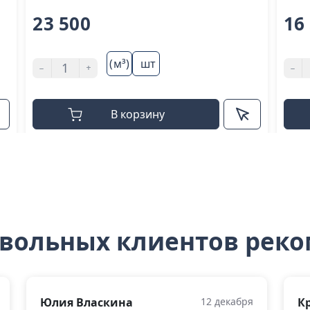
23 500
16
(м³)
шт
-
+
-
В корзину
овольных клиентов рек
Юлия Власкина
12 декабря
К