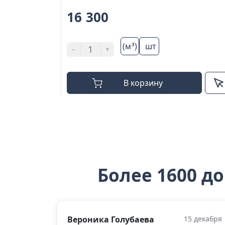
16 300
(м³)
шт
-
+
В корзину
Более 1600 д
Вероника Голубаева
15 декабря