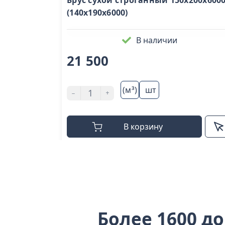
Брус сухой строганный 150х200х600
(140х190х6000)
В наличии
21 500
(м³)
шт
-
+
В корзину
Более 1600 д