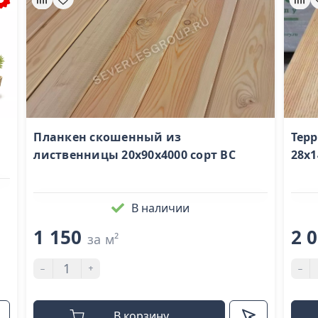
1
Планкен скошенный из
Тер
лиственницы 20x90х4000 сорт BС
28x1
В наличии
1 150
2 
за м²
-
+
-
В корзину