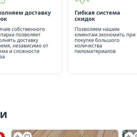
олняем доставку
Гибкая система
рок
скидок
ичие собственного
Позволяем нашим
опарка позволяет
клиентам экономить при
олнять доставку
покупке большого
ремя, независимо от
количества
ема и сложности
пиломатериалов
за
ли