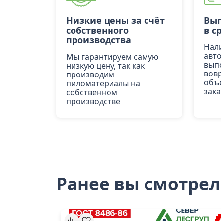
Низкие цены за счёт
Вып
собственного
в с
производства
Нал
авт
Мы гарантируем самую
вып
низкую цену, так как
вов
производим
объ
пиломатериалы на
зака
собственном
производстве
Ранее вы смотре