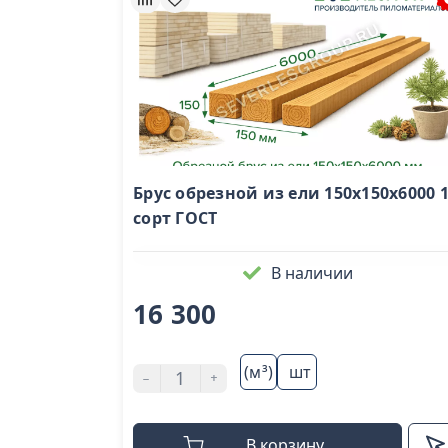
Брус обрезной из ели 150х150х6000 
сорт ГОСТ
В наличии
16 300
(м³)
шт
-
+
В корзину