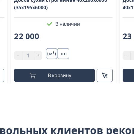
0
Доска сухая строганная 40х200х6000
Доск
(35х195х6000)
40х1
В наличии
22 000
23
(м³)
шт
-
+
-
В корзину
овольных клиентов рек