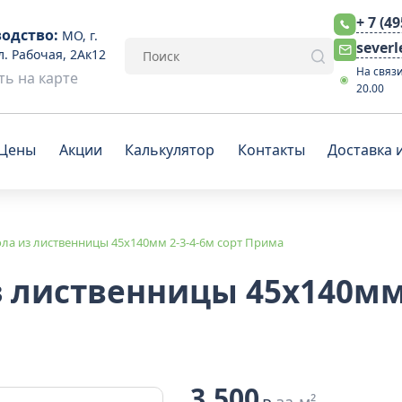
+ 7 (4
одство:
МО, г.
sever
л. Рабочая, 2Ак12
На связи
ь на карте
20.00
Цены
Акции
Калькулятор
Контакты
Доставка 
ола из лиственницы 45x140мм 2-3-4-6м сорт Прима
з лиственницы 45x140мм 
3 500