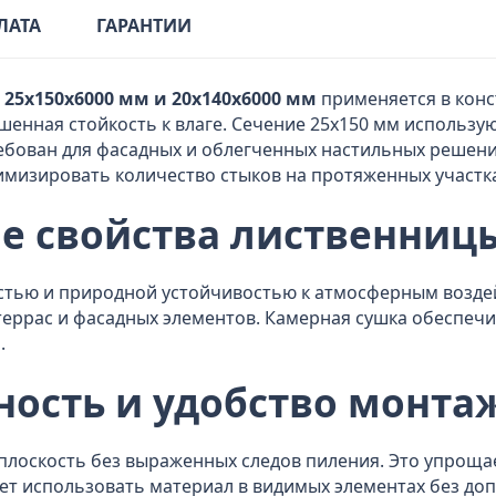
ЛАТА
ГАРАНТИИ
 25x150x6000 мм и 20x140x6000 мм
применяется в конс
енная стойкость к влаге. Сечение 25x150 мм использую
ебован для фасадных и облегченных настильных решени
имизировать количество стыков на протяженных участка
е свойства лиственниц
стью и природной устойчивостью к атмосферным воздей
террас и фасадных элементов. Камерная сушка обеспеч
.
ность и удобство монта
 плоскость без выраженных следов пиления. Это упрощае
ет использовать материал в видимых элементах без до