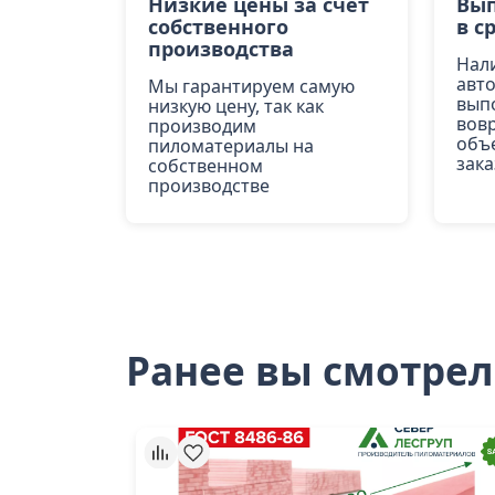
Низкие цены за счёт
Вып
собственного
в с
производства
Нал
авт
Мы гарантируем самую
вып
низкую цену, так как
вов
производим
объ
пиломатериалы на
зака
собственном
производстве
Ранее вы смотре