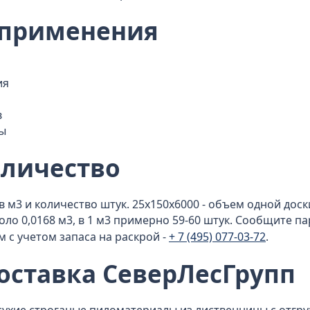
 применения
ия
в
ы
оличество
 м3 и количество штук. 25x150x6000 - объем одной доски
коло 0,0168 м3, в 1 м3 примерно 59-60 штук. Сообщите п
с учетом запаса на раскрой -
+ 7 (495) 077-03-72
.
оставка СеверЛесГрупп