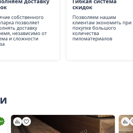
олняем доставку
Гибкая система
рок
скидок
ичие собственного
Позволяем нашим
опарка позволяет
клиентам экономить при
олнять доставку
покупке большого
ремя, независимо от
количества
ема и сложности
пиломатериалов
за
ли