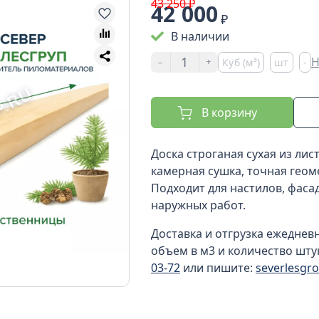
43 250 ₽
42 000
₽
В наличии
-
+
Н
Куб (м³)
шт
-
В корзину
Доска строганая сухая из лис
камерная сушка, точная геом
Подходит для настилов, фаса
наружных работ.
Доставка и отгрузка ежеднев
объем в м3 и количество шту
03-72
или пишите:
severlesgr