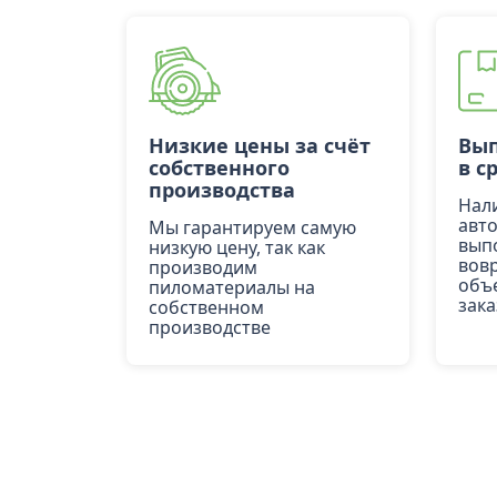
Низкие цены за счёт
Вып
собственного
в с
производства
Нал
авт
Мы гарантируем самую
вып
низкую цену, так как
вов
производим
объ
пиломатериалы на
зака
собственном
производстве