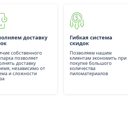
олняем доставку
Гибкая система
рок
скидок
ичие собственного
Позволяем нашим
опарка позволяет
клиентам экономить при
олнять доставку
покупке большого
ремя, независимо от
количества
ема и сложности
пиломатериалов
за