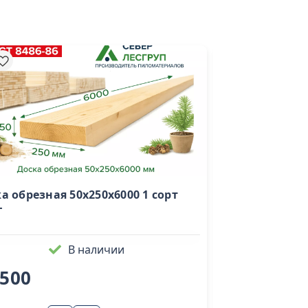
а обрезная 50х250х6000 1 сорт
Брус строганн
Т
150х200х6000 (
В наличии
 500
23 500
за к