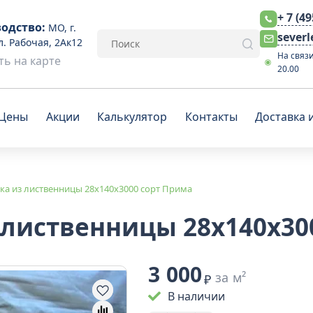
+ 7 (4
одство:
МО, г.
sever
л. Рабочая, 2Ак12
На связи
ь на карте
20.00
Цены
Акции
Калькулятор
Контакты
Доставка 
ка из лиственницы 28x140x3000 сорт Прима
 лиственницы 28x140x30
3 000
за м²
₽
В наличии