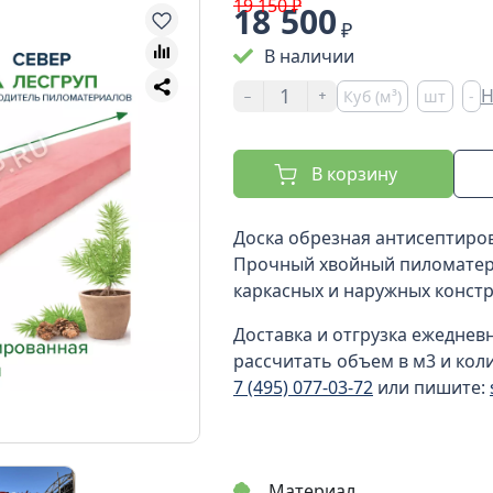
19 150 ₽
18 500
₽
В наличии
-
+
Н
Куб (м³)
шт
-
В корзину
Доска обрезная антисептирова
Прочный хвойный пиломатер
каркасных и наружных констр
Доставка и отгрузка ежеднев
рассчитать объем в м3 и кол
7 (495) 077-03-72
или пишите:
Материал