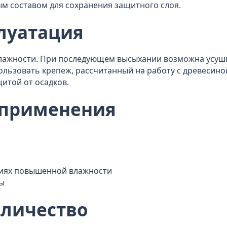
 составом для сохранения защитного слоя.
луатация
влажности. При последующем высыхании возможна усушк
ользовать крепеж, рассчитанный на работу с древесино
итой от осадков.
 применения
виях повышенной влажности
ы
оличество