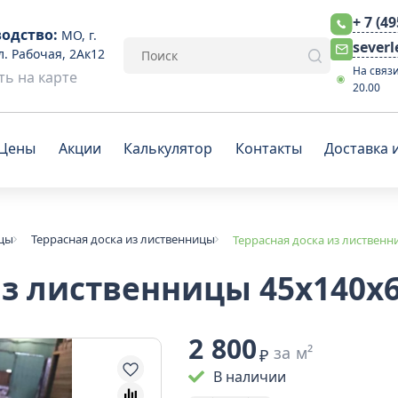
+ 7 (4
одство:
МО, г.
sever
л. Рабочая, 2Ак12
На связи
ь на карте
20.00
Цены
Акции
Калькулятор
Контакты
Доставка 
ицы
Террасная доска из лиственницы
Террасная доска из лиственн
из лиственницы 45x140х6
2 800
за м²
₽
В наличии