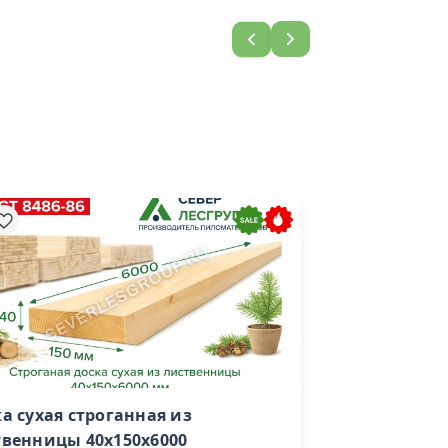
а сухая строганная из
Доска обрезн
твенницы 40х150х6000
40х200х6000 1