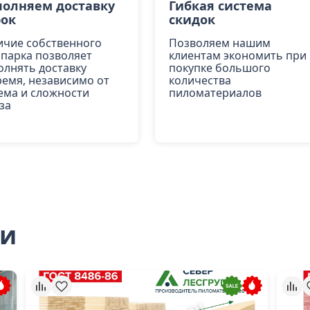
олняем доставку
Гибкая система
рок
скидок
ичие собственного
Позволяем нашим
опарка позволяет
клиентам экономить при
олнять доставку
покупке большого
ремя, независимо от
количества
ема и сложности
пиломатериалов
за
ли