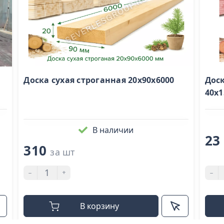
Доска сухая строганная 20х90х6000
Доск
40х1
В наличии
23
310
за шт
-
+
-
В корзину