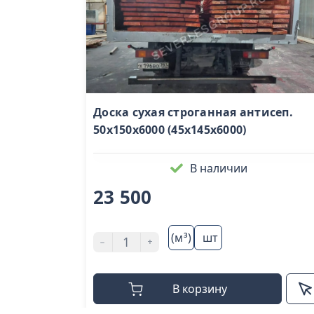
Доска сухая строганная антисеп.
50х150х6000 (45х145х6000)
В наличии
23 500
(м³)
шт
-
+
В корзину