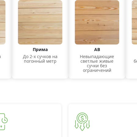
Прима
АВ
з
До 2-х сучков на
Невыпадающие
погонный метр
светлые живые
б
сучки без
ограничений