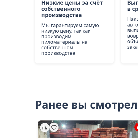
Низкие цены за счёт
Вып
собственного
в с
производства
Нал
авт
Мы гарантируем самую
вып
низкую цену, так как
вов
производим
объ
пиломатериалы на
зака
собственном
производстве
Ранее вы смотре