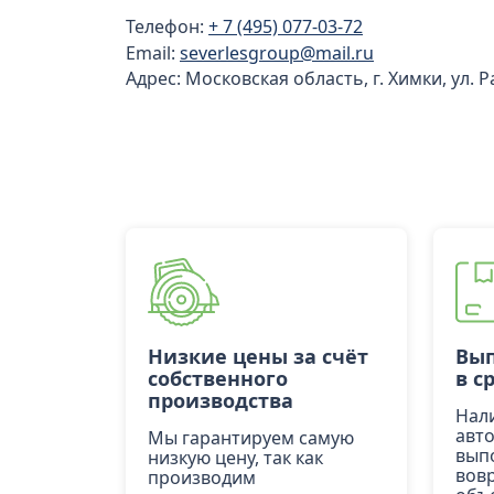
Телефон:
+ 7 (495) 077-03-72
Email:
severlesgroup@mail.ru
Адрес: Московская область, г. Химки, ул. 
Низкие цены за счёт
Вып
собственного
в с
производства
Нал
авт
Мы гарантируем самую
вып
низкую цену, так как
вов
производим