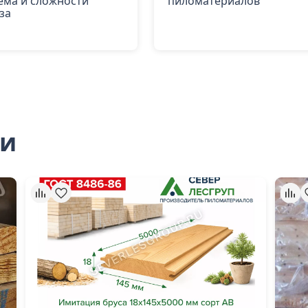
ема и сложности
пиломатериалов
за
ли