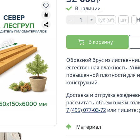
₽
В наличии
-
+
Н
Куб (м³)
шт
-
В корзину
Обрезной брус из лиственниц
естественная влажность. Ун
повышенной плотности для не
конструкций.
Доставка и отгрузка ежеднев
рассчитать объем в м3 и кол
7 (495) 077-03-72
или пишите:
Материал