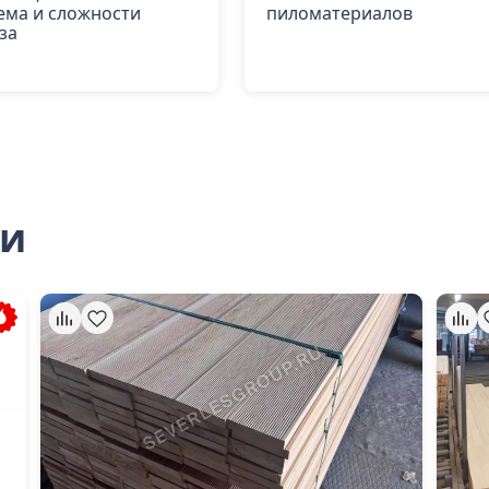
ема и сложности
пиломатериалов
за
ли