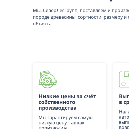
Мы, СеверЛесГрупп, поставляем и произ
породе древесины, сортности, размеру и 
объекта.
Низкие цены за счёт
Вып
собственного
в с
производства
Нал
авт
Мы гарантируем самую
вып
низкую цену, так как
вов
производим