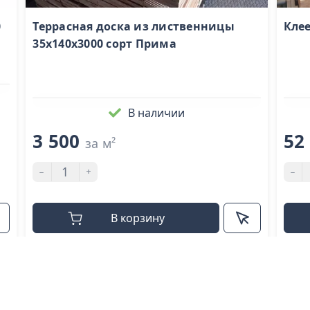
0
Террасная доска из лиственницы
Клее
35x140х3000 cорт Прима
В наличии
3 500
52
за м²
-
+
-
В корзину