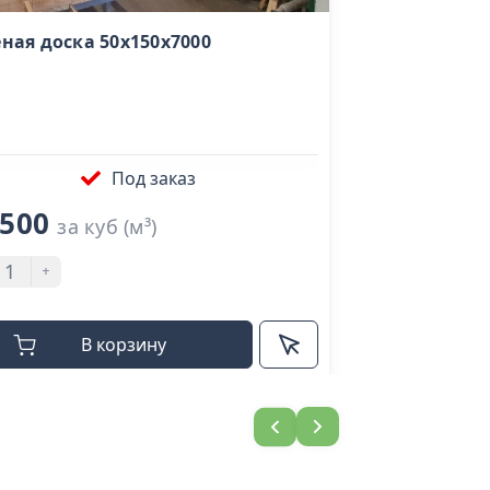
ная доска 50х150х7000
Брус обрезно
200х200х6000
Под заказ
 500
19 500
за куб (м³)
за к
+
-
+
В корзину
В