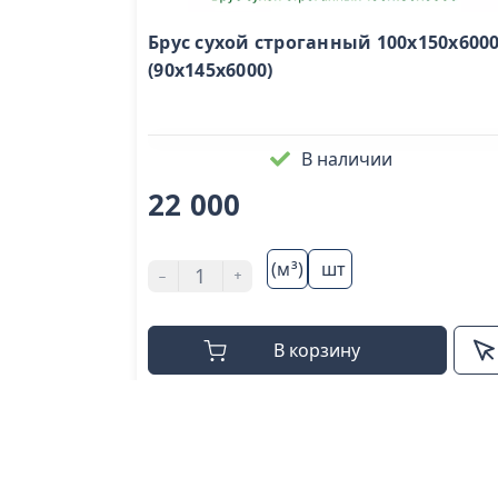
Брус сухой строганный 100х150х600
(90х145х6000)
В наличии
22 000
(м³)
шт
-
+
В корзину