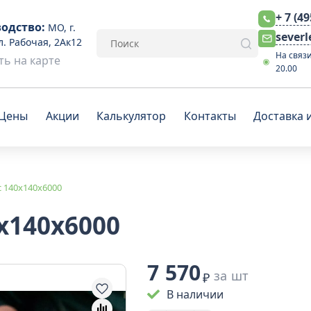
+ 7 (4
одство:
МО, г.
sever
л. Рабочая, 2Ак12
На связи
ь на карте
20.00
Цены
Акции
Калькулятор
Контакты
Доставка 
 140x140x6000
x140x6000
7 570
за шт
₽
В наличии