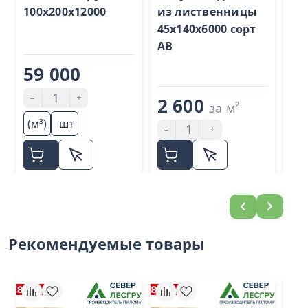
100х200х12000
из лиственницы
шп
45x140х6000 сорт
ли
АВ
28
Эк
59 000
-
+
2 600
1
за м²
(м³)
шт
-
+
-
Рекомендуемые товары