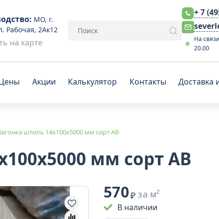
+ 7 (4
одство:
МО, г.
sever
л. Рабочая, 2Ак12
На связи
ь на карте
20.00
Цены
Акции
Калькулятор
Контакты
Доставка 
Вагонка штиль 14x100x5000 мм сорт АВ
x100x5000 мм сорт АВ
570
за м²
₽
В наличии