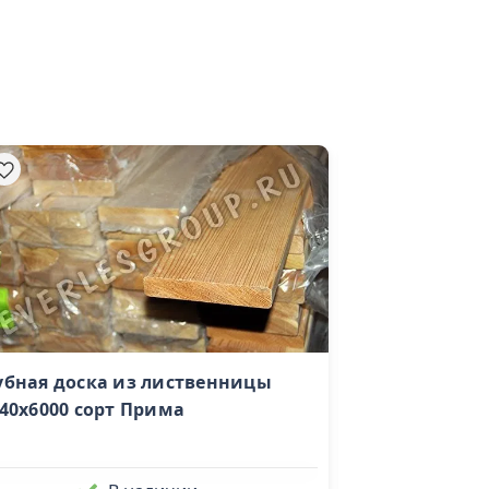
убная доска из лиственницы
Брус сухой ст
40х6000 сорт Прима
(195х195х6000)