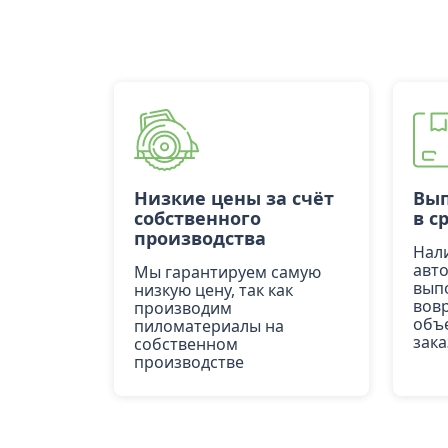
Низкие цены за счёт
Вып
собственного
в с
производства
Нал
авт
Мы гарантируем самую
вып
низкую цену, так как
вов
производим
объ
пиломатериалы на
зака
собственном
производстве