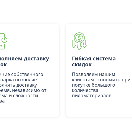
олняем доставку
Гибкая система
рок
скидок
ичие собственного
Позволяем нашим
опарка позволяет
клиентам экономить при
олнять доставку
покупке большого
ремя, независимо от
количества
ема и сложности
пиломатериалов
за