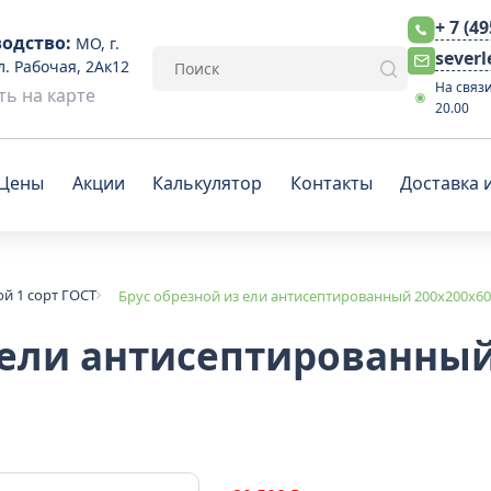
+ 7 (4
одство:
МО, г.
sever
л. Рабочая, 2Ак12
На связи
ь на карте
20.00
Цены
Акции
Калькулятор
Контакты
Доставка 
ой 1 сорт ГОСТ
Брус обрезной из ели антисептированный 200x200x60
 ели антисептированный