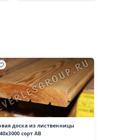
овая доска из лиственницы
Клееная доска
40х3000 сорт AB