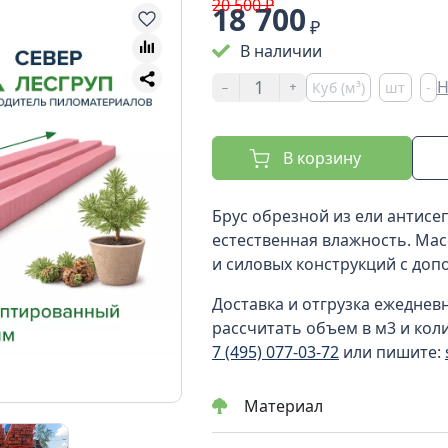
20 500 ₽
18 700
₽
В наличии
-
+
Н
Куб (м³)
шт
-
В корзину
Брус обрезной из ели антисе
естественная влажность. Мас
и силовых конструкций с до
Доставка и отгрузка ежеднев
рассчитать объем в м3 и кол
7 (495) 077-03-72
или пишите:
Материал