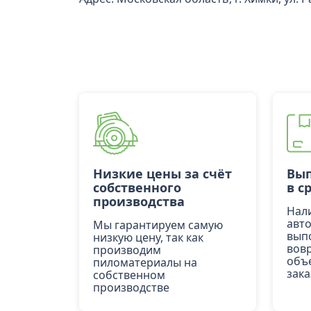
Низкие цены за счёт
Вып
собственного
в с
производства
Нал
авт
Мы гарантируем самую
вып
низкую цену, так как
вов
производим
объ
пиломатериалы на
зака
собственном
производстве