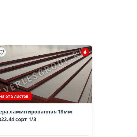
на от 5 листов
ера ламинированная 18мм
Вагонка штил
x22.44 сорт 1/3
14x140х4000 c