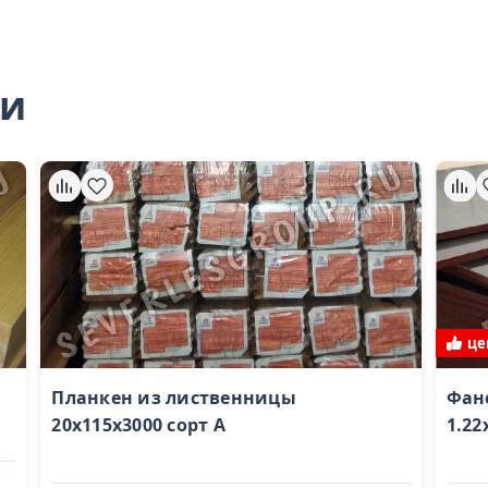
ли
це
Планкен из лиственницы
Фан
20x115х3000 сорт А
1.22