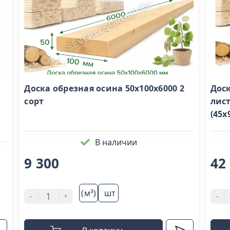
Доска обрезная осина 50х100х6000 2
Доск
сорт
лис
(45х
В наличии
9 300
42
(м³)
шт
-
+
-