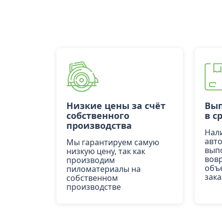
Низкие цены за счёт
Вып
собственного
в с
производства
Нал
авт
Мы гарантируем самую
вып
низкую цену, так как
вов
производим
объ
пиломатериалы на
зака
собственном
производстве