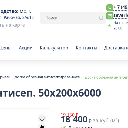
+ 7 (4
одство:
МО, г.
sever
л. Рабочая, 2Ак12
На связи
ь на карте
20.00
Цены
Акции
Калькулятор
Контакты
Доставка 
ериал
Доска обрезная антисептированная
Доска обрезная антисеп
нтисеп. 50х200х6000
19 150 ₽
18 400
за куб (м³)
₽