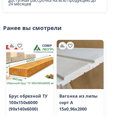
доступная рассрочка на всю продукцию до
24 месяцев
Ранее вы смотрели
Брус обрезной ТУ
Вагонка из липы
По
100х150х6000
сорт А
45
(90х140х6000)
15х0,96х2000
Эк