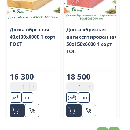
Доска обрезная
Доска обрезная
До
40х100х6000 1 сорт
антисептированная
ст
ГОСТ
50х150х6000 1 сорт
ли
ГОСТ
40
(3
16 300
18 500
4
-
+
-
+
-
(м³)
шт
(м³)
шт
(м