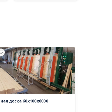
ная доска 60х100х6000
Планкен ско
лиственницы 2