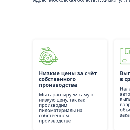
Адрес: Московская область, г. Химки, ул. 
Низкие цены за счёт
Вып
собственного
в с
производства
Нал
авт
Мы гарантируем самую
вып
низкую цену, так как
вов
производим
объ
пиломатериалы на
зака
собственном
производстве