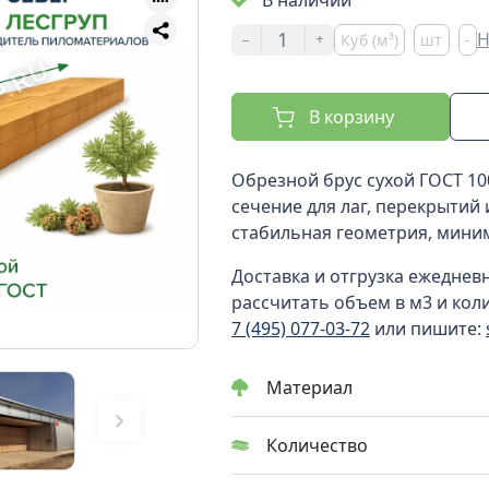
В наличии
-
+
Н
Куб (м³)
шт
-
В корзину
Обрезной брус сухой ГОСТ 10
сечение для лаг, перекрытий 
стабильная геометрия, мини
Доставка и отгрузка ежеднев
рассчитать объем в м3 и кол
7 (495) 077-03-72
или пишите:
Материал
Количество