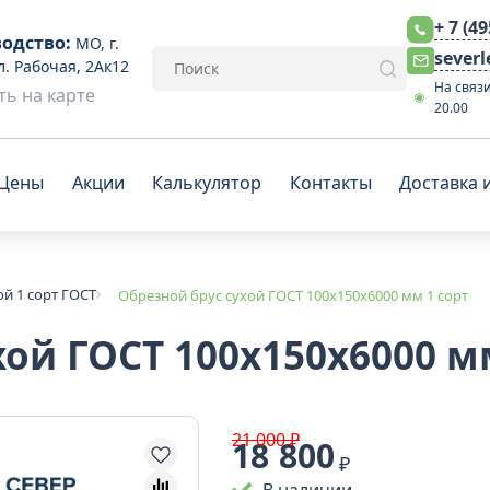
+ 7 (4
одство:
МО, г.
sever
л. Рабочая, 2Ак12
На связи
ь на карте
20.00
Цены
Акции
Калькулятор
Контакты
Доставка 
ой 1 сорт ГОСТ
Обрезной брус сухой ГОСТ 100x150x6000 мм 1 сорт
ой ГОСТ 100x150x6000 м
21 000 ₽
18 800
₽