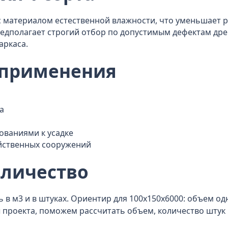
с материалом естественной влажности, что уменьшает 
предполагает строгий отбор по допустимым дефектам др
аркаса.
 применения
а
ованиями к усадке
яйственных сооружений
оличество
 в м3 и в штуках. Ориентир для 100x150x6000: объем одн
ы проекта, поможем рассчитать объем, количество штук