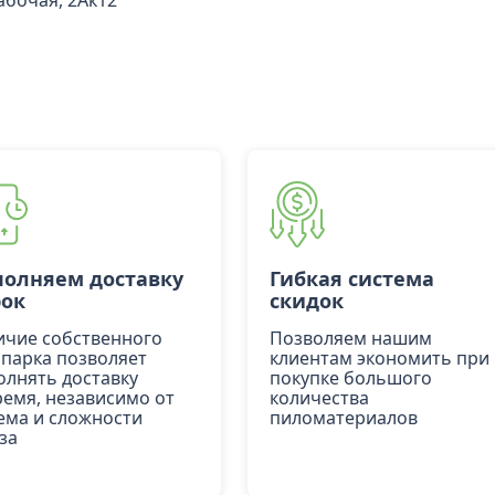
Рабочая, 2Ак12
олняем доставку
Гибкая система
рок
скидок
ичие собственного
Позволяем нашим
опарка позволяет
клиентам экономить при
олнять доставку
покупке большого
ремя, независимо от
количества
ема и сложности
пиломатериалов
за