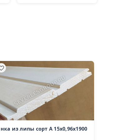
нка из липы сорт А 15х0,96х1900
Брус сухой ст
лиственницы 