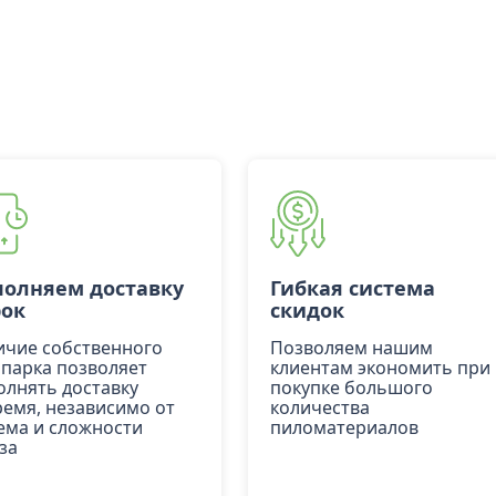
олняем доставку
Гибкая система
рок
скидок
ичие собственного
Позволяем нашим
опарка позволяет
клиентам экономить при
олнять доставку
покупке большого
ремя, независимо от
количества
ема и сложности
пиломатериалов
за