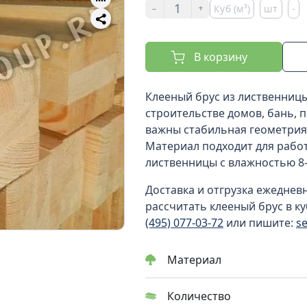
-
+
Куб (м³)
шт
-
В корзину
Клееный брус из лиственниц
строительстве домов, бань, п
важны стабильная геометрия,
Материал подходит для работ,
лиственницы с влажностью 8-
Доставка и отгрузка ежеднев
рассчитать клееный брус в ку
(495) 077-03-72
или пишите:
s
Материал
Количество