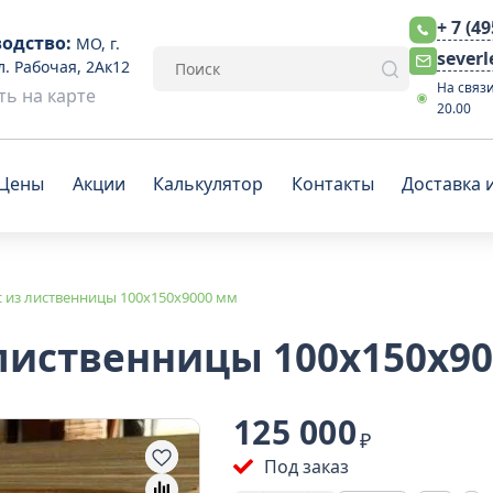
+ 7 (4
одство:
МО, г.
sever
л. Рабочая, 2Ак12
На связи
ь на карте
20.00
Цены
Акции
Калькулятор
Контакты
Доставка 
 из лиственницы 100x150x9000 мм
лиственницы 100x150x9
125 000
₽
Под заказ