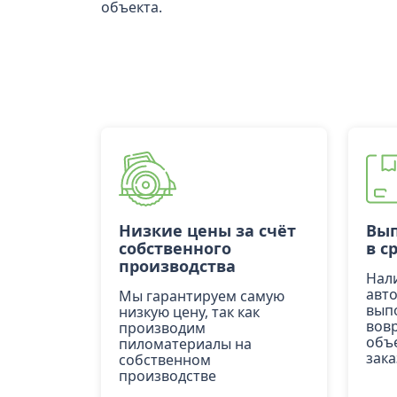
объекта.
Низкие цены за счёт
Вып
собственного
в с
производства
Нал
авт
Мы гарантируем самую
вып
низкую цену, так как
вов
производим
объ
пиломатериалы на
зака
собственном
производстве