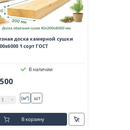
езная доска камерной сушки
Доска сухая с
00х6000 1 сорт ГОСТ
лиственницы 
(20х140х6000)
В наличии
 500
42 000
(м³)
шт
(
+
-
+
В корзину
В