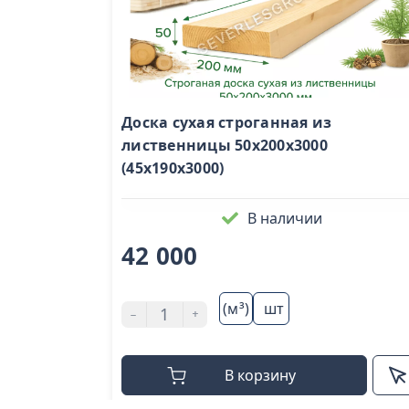
Доска сухая строганная из
лиственницы 50х200х3000
(45х190х3000)
В наличии
42 000
(м³)
шт
-
+
В корзину