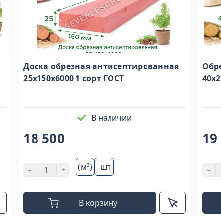
Доска обрезная антисептированная
Обр
25х150х6000 1 сорт ГОСТ
40х2
В наличии
18 500
19
(м³)
шт
-
+
-
В корзину