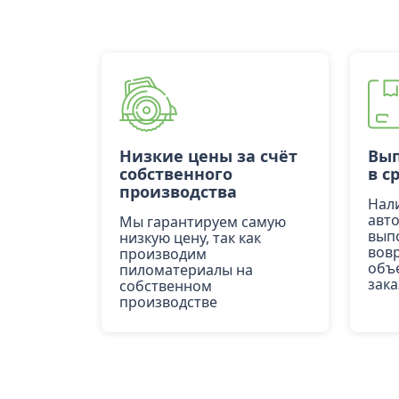
Низкие цены за счёт
Вып
собственного
в с
производства
Нал
авт
Мы гарантируем самую
вып
низкую цену, так как
вов
производим
объ
пиломатериалы на
зака
собственном
производстве