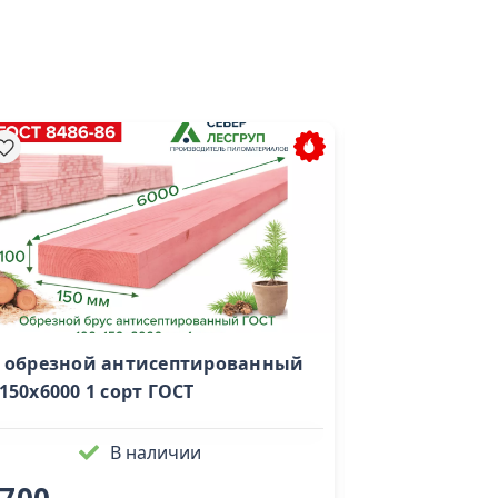
цена от 5 листо
с обрезной антисептированный
Фанера ФК 10
150х6000 1 сорт ГОСТ
1525х1525 сорт
В наличии