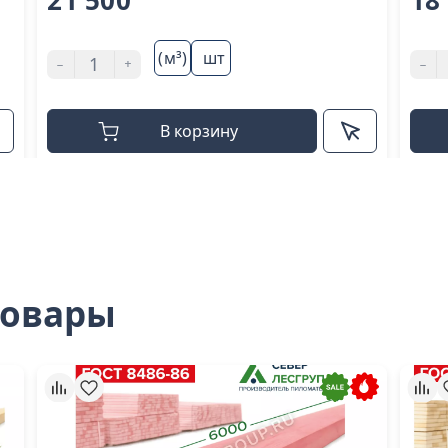
21 500
18
(м³)
шт
-
+
-
В корзину
товары