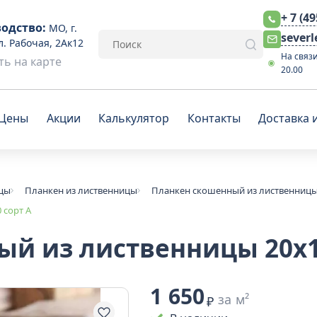
+ 7 (4
одство:
МО, г.
sever
л. Рабочая, 2Ак12
На связи
ь на карте
20.00
Цены
Акции
Калькулятор
Контакты
Доставка 
ицы
Планкен из лиственницы
Планкен скошенный из лиственниц
 сорт А
й из лиственницы 20x1
1 650
за м²
₽